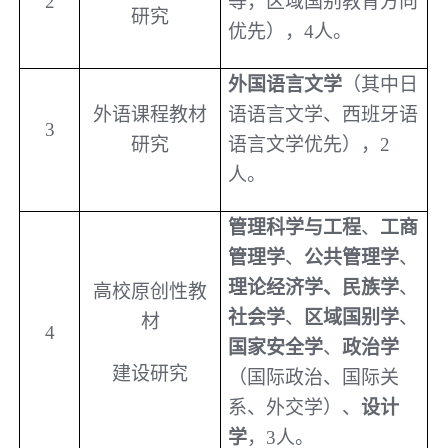
2
等，区域国别教育方向
研究
优先），
4
人。
外国语言文学
（其中日
外语课程教材
语语言文学、西班牙语
3
研究
语言文学优先），
2
人。
管理科学与工程
、
工商
管理学
、
公共管理学
、
理论经济学、民族学
、
高校原创性教
社会学
、
区域国别学
、
材
4
国家安全学
、
政治学
建设研究
（国际政治、国际关
系、外交学）、
设计
学
，
3
人。