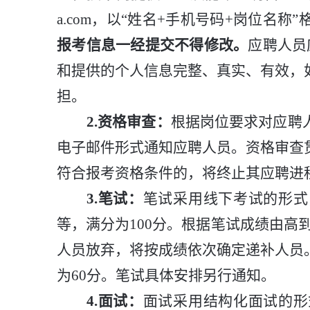
a
.com
，以
“
姓名
+
手机号码
+
岗位名称
”
报考信息一经提交不得修改。
应聘人员
和提供的个人信息完整、真实、有效，
担。
2.
资格审查
：
根据岗位要求对应聘
电子邮件形式通知应聘人员。资格审查
符合报考资格条件的，将终止其应聘进
3.
笔试：
笔试采用线下考试的形式
等
，满分为
100
分。根据笔试成绩由高
人员放弃，将按成绩依次确定递补人员
为
60
分。
笔试具体安排另行通知。
4.
面试：
面试采用结构化面试的形