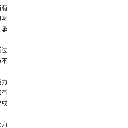
所有
填写
人承
通过
员不
能力
如有
数线
能力