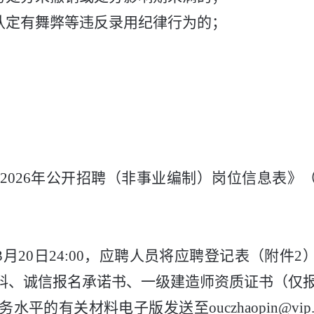
认定有舞弊等违反录用纪律行为的；
2026
年公开招聘（非事业编制）岗位信息表》
3
月
20
日
24
:
00
，应聘人员将应聘登记表（附件
2
料、诚信报名承诺书、
一级
建造师资质证书（仅
务水平的有关材料
电子版发送至
ouczhaopin@vip.