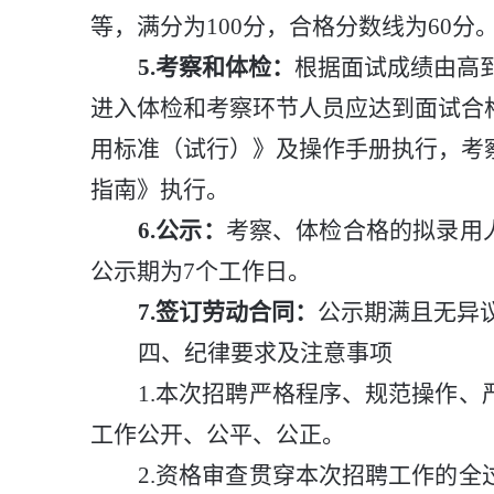
等，
满分为
100
分，
合格分数线为
60
分
5
.
考察和体检：
根据面试成绩由高
进入
体检和考察环节
人员应达到面试合
用标准
（
试行
）
》及操作手册执行
，
考
指南》执行。
6.
公示
：
考察
、
体检
合格的拟录用
公示期为
7
个工作日。
7
.
签订劳动合同：
公示期满且无异
四
、纪律要求及注意事项
1.
本次招聘严格程序、规范操作、
工作公开、公平、公正。
2.
资格审查贯穿本次招聘工作的全