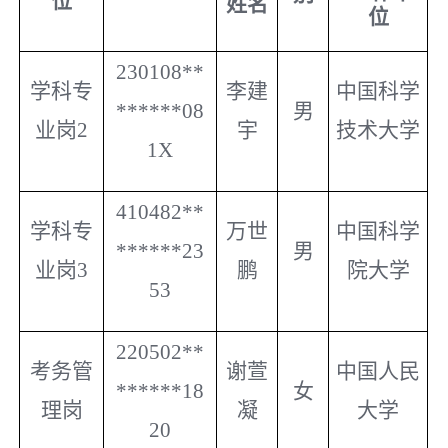
位
姓名
位
230108**
学科专
李建
中国科学
******08
男
业岗
2
宇
技术大学
1X
410482**
学科专
万世
中国科学
******23
男
业岗
3
鹏
院大学
53
220502**
考务管
谢萱
中国人民
******18
女
理岗
凝
大学
20