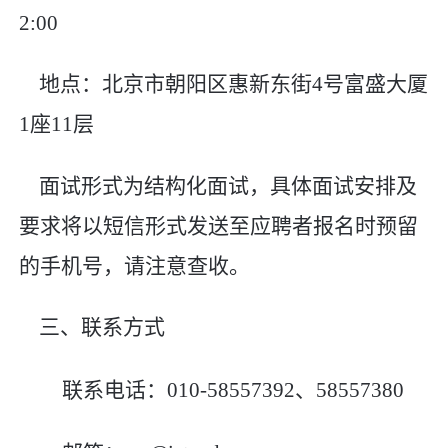
2:00
地点：
北京市朝阳区惠新东街
4
号富盛大厦
1
座
11
层
面试
形式
为结构化面试，具体面试安排及
要求将以短信形式发送至应聘者报名时预留
的
手机号，请注意查收。
三、联系方式
联系电话：
010-
585573
92
、
585573
80