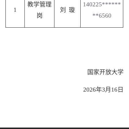
教学管理
140225******
1
刘
璇
岗
**6560
国家开放大学
2026
年
3
月
16
日