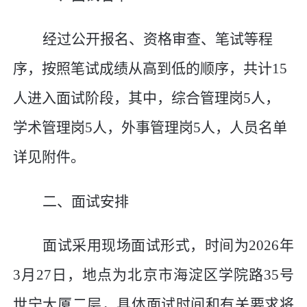
经过公开报名、资格审查、笔试等程
序，按照笔试成绩从高到低的顺序，共计
15
人进入面试阶段，其中，
综合管理岗
5
人，
学术管理岗
5
人，
外事管理岗
5
人，
人员名单
详见附件。
二、面试安排
面试采用现场面试形式，时间为
2026
年
3
月
27
日，地点为
北京市海淀区学院路
35
号
世宁大厦二层
，具体面试时间和有关要求将